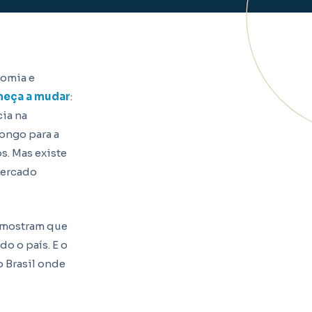
nomia e
meça a mudar
:
cia na
longo para a
s. Mas existe
mercado
mostram que
o o país. E o
o Brasil onde