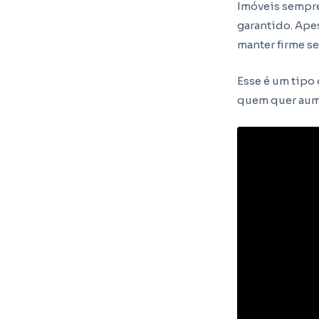
Imóveis sempre
garantido. Ape
manter firme s
Esse é um tipo
quem quer aume