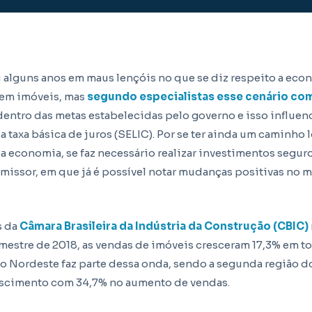
u alguns anos em maus lençóis no que se diz respeito a eco
 em imóveis, mas
segundo especialistas esse cenário co
 dentro das metas estabelecidas pelo governo e isso influen
a taxa básica de juros (SELIC). Por se ter ainda um caminho 
a economia, se faz necessário realizar investimentos seguro
missor, em que já é possível notar mudanças positivas no 
s da
Câmara Brasileira da Indústria da Construção (CBIC)
mestre de 2018, as vendas de imóveis cresceram 17,3% em tod
ão Nordeste faz parte dessa onda, sendo a segunda região d
escimento com 34,7% no aumento de vendas.