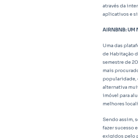
através da int
aplicativos e s
AIRNBNB: UM 
Uma das plataf
de Habitação d
semestre de 20
mais procurad
popularidade, 
alternativa mui
imóvel para al
melhores local
Sendo assim, s
fazer sucesso 
exigidos pelo 