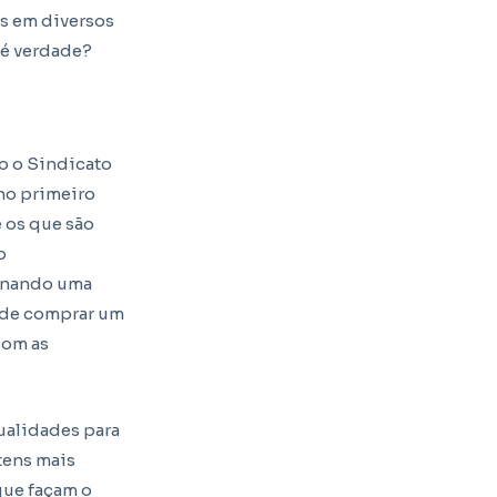
as em diversos
 é verdade?
o o Sindicato
no primeiro
 os que são
o
ornando uma
a de comprar um
com as
ualidades para
tens mais
que façam o