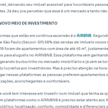
ernet, deixando seu imóvel acessível para incontáveis pesso
ites. Já deu pra perceber que esse é um mercado e tanto não
NOVO MEIO DE INVESTIMENTO
ormas que estão em contínua ascensão é o
AIRBNB
. Segund
e São Paulo (Secovi-SP) 58% das vendas de imóveis novos 
18 foram de apartamentos com área de até 45 m², justamente
os para aluguéis no AIRNBNB.
Essa plataforma vem ganhand
gerando burburinho no mercado imobiliário e já vem se t
to lucrativa aos investidores. Mas é preciso atenção na hor
ugar nessas plataformas: as pessoas preferem apartamentos 
izações, aconchegantes e confortáveis.
e você tem interesse em investir num imóvel que tenha as q
em plataformas como o AIRNBNB é preciso estar atento aos i
público: localização, conforto, comodidade e diferenciais 