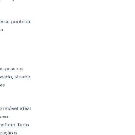
 esse ponto de
ma
as pessoas
ssado, já sabe
tas
 imóvel ideal
novo
efício. Tudo
ização o