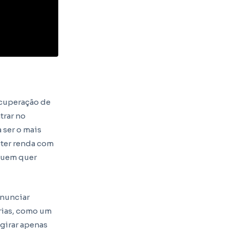
ecuperação de
trar no
 ser o mais
bter renda com
 quem quer
anunciar
árias, como um
 girar apenas