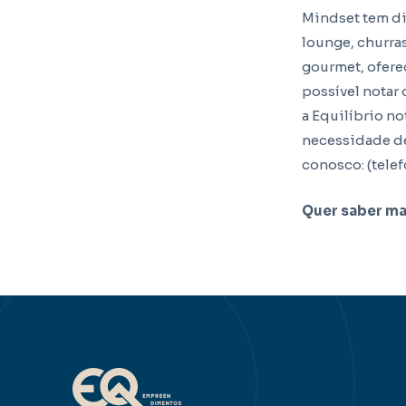
Mindset tem di
lounge, churra
gourmet, ofere
possível nota
a Equilíbrio n
necessidade d
conosco: (tele
Quer saber ma