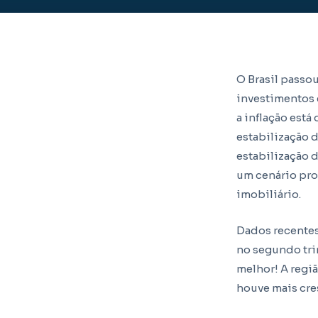
O Brasil passo
investimentos
a inflação está
estabilização d
estabilização d
um cenário pro
imobiliário.
Dados recente
no segundo tri
melhor! A regi
houve mais cr