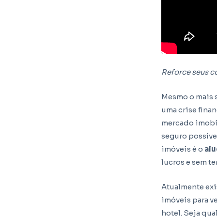
Reforce seus 
Mesmo o mais s
uma crise fina
mercado imobil
seguro possíve
imóveis é o
al
lucros e sem te
Atualmente exi
imóveis para v
hotel. Seja qua