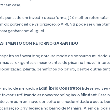
tir em casa.
via pensado em investir dessa forma, já é melhor reformular
lém do potencial de valorização, o AIRBNB pode ser uma óti
ara ganhar com aluguel.
VESTIMENTO COM RETORNO GARANTIDO
respeito ao investidor, nota-se modo de consumo mudado: 
ormadas, exigentes e mesmo antes de pisar no imóvel intere
 localização, planta, benefícios do bairro, dentre outras tan
 nicho de mercado a
Equilíbrio Construtora
desenvolveu o
investir utilizando as novas tecnologias: o
Mindset
. Esse 
o vem com um novo conceito em modernidade e custo ben
calização privilegiada no bairro de Manaíra. Além da local