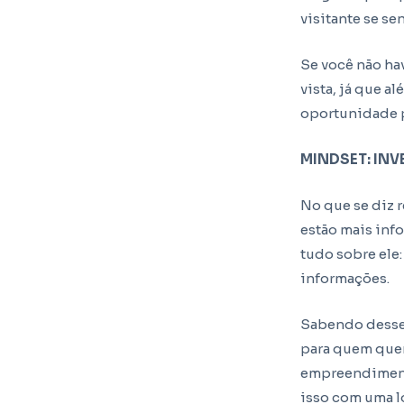
visitante se sen
Se você não ha
vista, já que a
oportunidade p
MINDSET: IN
No que se diz 
estão mais inf
tudo sobre ele:
informações.
Sabendo desse
para quem quer 
empreendiment
isso com uma lo