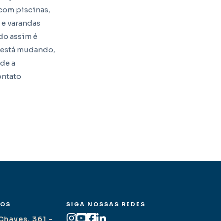
 com piscinas,
 e varandas
do assim é
 está mudando,
de a
ontato
MOS
SIGA NOSSAS REDES
Chaves, 361 -